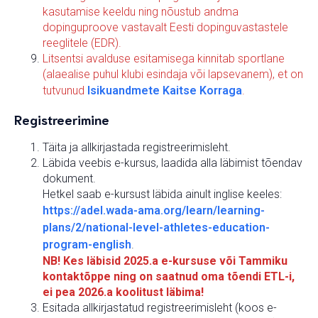
kasutamise keeldu ning nõustub andma
dopinguproove vastavalt Eesti dopinguvastastele
reeglitele (EDR).
Litsentsi avalduse esitamisega kinnitab sportlane
(alaealise puhul klubi esindaja või lapsevanem), et on
tutvunud
Isikuandmete Kaitse Korraga
.
Registreerimine
Täita ja allkirjastada registreerimisleht.
Läbida veebis e-kursus, laadida alla läbimist tõendav
dokument.
Hetkel saab e-kursust läbida ainult inglise keeles:
https://adel.wada-ama.org/learn/learning-
plans/2/national-level-athletes-education-
program-english
.
NB! Kes läbisid 2025.a e-kursuse või Tammiku
kontaktõppe ning on saatnud oma tõendi ETL-i,
ei pea 2026.a koolitust läbima!
Esitada allkirjastatud registreerimisleht (koos e-