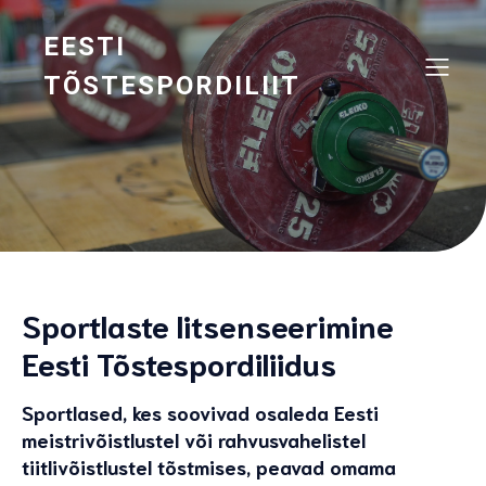
EESTI
TÕSTESPORDILIIT
Sportlaste litsenseerimine
Eesti Tõstespordiliidus
Sportlased, kes soovivad osaleda Eesti
meistrivõistlustel või rahvusvahelistel
tiitlivõistlustel tõstmises, peavad omama