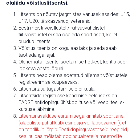
alaliidu võistluslitsentsi.
Litsents on nõutav järgmistes vanuseklassides: U15,
U17, U20, täiskasvanud, veteranid.
Eesti meistrivõistlustel / rahvusvahelistel
tiitlivõistlustel ei saa osaleda sportlased, kellel
puudub litsents.
Võistluslitsents on kogu aastaks ja seda saab
taotleda igal ajal.
Olenemata litsentsi soetamise hetkest, kehtib see
jooksva aasta lõpuni.
Litsents peab olema soetatud hiljemalt võistlustele
registreerimise kuupäevaks.
Litsentsitasu tagastamisele ei kuulu.
Litsentside registrisse kandmise eelduseks on
EADSE antidopingu ühiskoolituse või veebi teel e-
kursuse läbimine.
Litsentsi avalduse esitamisega kinnitab sportlane
(alaealiste puhul klubi esindaja või lapsevanem), et
on teadlik ja järgib Eesti dopinguvastaseid reegleid,
seal hulgas mõistab dopinguainete ja meetodite